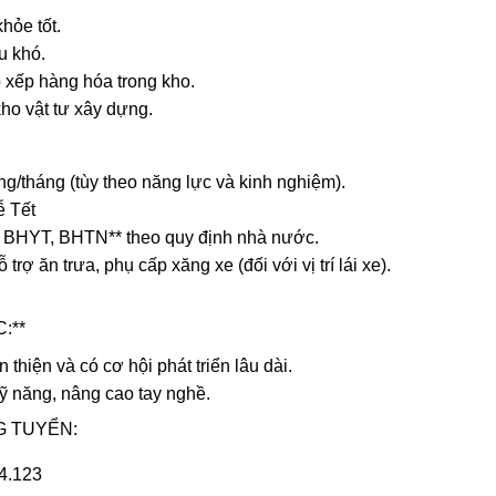
hỏe tốt.
u khó.
p xếp hàng hóa trong kho.
ho vật tư xây dựng.
ng/tháng (tùy theo năng lực và kinh nghiệm).
ễ Tết
 BHYT, BHTN** theo quy định nhà nước.
rợ ăn trưa, phụ cấp xăng xe (đối với vị trí lái xe).
:**
 thiện và có cơ hội phát triển lâu dài.
ỹ năng, nâng cao tay nghề.
G TUYỂN:
4.123