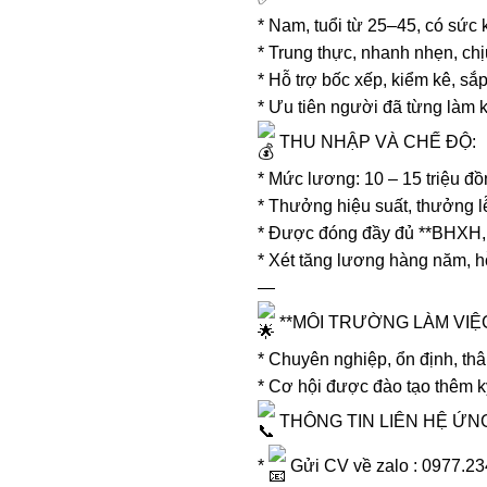
* Nam, tuổi từ 25–45, có sức k
* Trung thực, nhanh nhẹn, chị
* Hỗ trợ bốc xếp, kiểm kê, sắ
* Ưu tiên người đã từng làm k
THU NHẬP VÀ CHẾ ĐỘ:
* Mức lương: 10 – 15 triệu đồ
* Thưởng hiệu suất, thưởng l
* Được đóng đầy đủ **BHXH,
* Xét tăng lương hàng năm, hỗ t
—
**MÔI TRƯỜNG LÀM VIỆC
* Chuyên nghiệp, ổn định, thân
* Cơ hội được đào tạo thêm k
THÔNG TIN LIÊN HỆ ỨN
*
Gửi CV về zalo : 0977.23