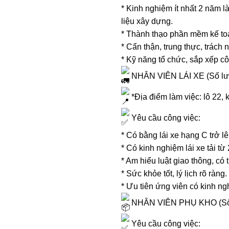
* Kinh nghiệm ít nhất 2 năm l
liệu xây dựng.
* Thành thạo phần mềm kế toá
* Cẩn thận, trung thực, trách 
* Kỹ năng tổ chức, sắp xếp cô
NHÂN VIÊN LÁI XE (Số lư
*Địa điểm làm việc: lô 22,
Yêu cầu công việc:
* Có bằng lái xe hạng C trở lê
* Có kinh nghiệm lái xe tải từ 
* Am hiểu luật giao thông, có 
* Sức khỏe tốt, lý lịch rõ ràng.
* Ưu tiên ứng viên có kinh ng
NHÂN VIÊN PHỤ KHO (Số 
Yêu cầu công việc: