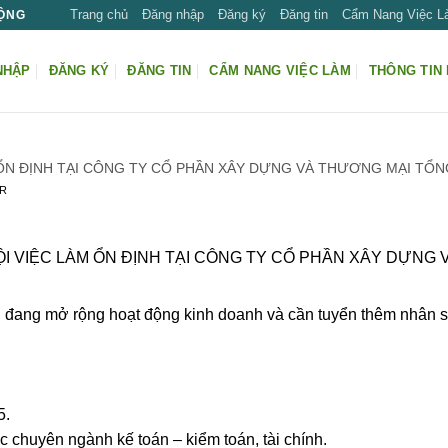
Trang chủ
Đăng nhập
Đăng ký
Đăng tin
Cẩm Nang Việc 
ĐỘNG
NHẬP
ĐĂNG KÝ
ĐĂNG TIN
CẨM NANG VIỆC LÀM
THÔNG TIN 
 ỔN ĐỊNH TẠI CÔNG TY CỔ PHẦN XÂY DỰNG VÀ THƯƠNG MẠI TỔN
R
I VIỆC LÀM ỔN ĐỊNH TẠI CÔNG TY CỔ PHẦN XÂY DỰNG
ang mở rộng hoạt động kinh doanh và cần tuyển thêm nhân sự 
5.
 chuyên ngành kế toán – kiểm toán, tài chính.