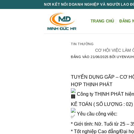
Bỏ
NƠI KẾT NỐI DOANH NGHIỆP VÀ NGƯỜI LAO 
qua
nội
TRANG CHỦ
ĐĂNG 
dung
TIN THƯỜNG
CƠ HỘI VIỆC LÀM
ĐĂNG VÀO
21/06/2025
BỞI
UYENVUH
TUYỂN DỤNG GẤP – CƠ HỘ
HỢP THỊNH PHÁT
Công ty THỊNH PHÁT hiện đ
KẾ TOÁN ( SỐ LƯỢNG : 02)
Yêu cầu công việc:
* Giới tính: Nữ. Tuổi từ 25 – 3
* Tốt nghiệp Cao đẳng/Đại học