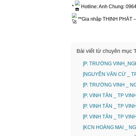
*
Hotline: Anh Chung: 096
**Gia nhập THỊNH PHÁT – Ổ
Bài viết từ chuyên mục
[P. TRƯỜNG VINH_NG
[NGUYỄN VĂN CỪ _ T
[P. TRƯỜNG VINH _ 
[P. VINH TÂN _ TP V
[P. VINH TÂN _ TP V
[P. VINH TÂN _ TP V
️[KCN HOÀNG MAI _ 