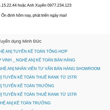
4.15.22.44 hoặc Anh Xuyên 0977.234.123
n định hôm nay, phát triển ngày mai!
 Tuyển dụng Minh Đức
HỆ AN] TUYỂN KẾ TOÁN TỔNG HỢP
P VINH _ NGHỆ AN] KẾ TOÁN BÁN HÀNG
NGHỆ AN] NHÂN VIÊN TƯ VẤN BÁN HÀNG SHOWROOM
INH] TUYỂN KẾ TOÁN THUẾ RANK TỪ 15TR
INH] TUYỂN KẾ TOÁN TRƯỞNG
INH] TUYỂN KẾ TOÁN THUẾ RANK TỪ 15TR
NGHỆ AN] KẾ TOÁN TRƯỞNG