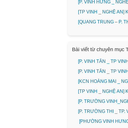
️[P. VINH HƯNG _ NG
[TP VINH _ NGHỆ AN
[QUANG TRUNG – P. 
Bài viết từ chuyên mục 
[P. VINH TÂN _ TP V
[P. VINH TÂN _ TP V
️[KCN HOÀNG MAI _ 
[TP VINH _ NGHỆ AN]
[P. TRƯỜNG VINH_N
️[P. TRƯỜNG THI _ TP
[PHƯỜNG VINH HƯNG