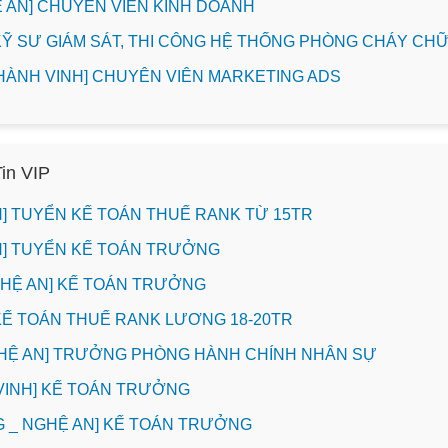
HỆ AN] CHUYÊN VIÊN KINH DOANH
] KỸ SƯ GIÁM SÁT, THI CÔNG HỆ THỐNG PHÒNG CHÁY C
THÀNH VINH] CHUYÊN VIÊN MARKETING ADS
Tin VIP
INH] TUYỂN KẾ TOÁN THUẾ RANK TỪ 15TR
INH] TUYỂN KẾ TOÁN TRƯỞNG
NGHỆ AN] KẾ TOÁN TRƯỞNG
 KẾ TOÁN THUẾ RANK LƯƠNG 18-20TR
GHỆ AN] TRƯỞNG PHÒNG HÀNH CHÍNH NHÂN SỰ
. VINH] KẾ TOÁN TRƯỞNG
 _ NGHỆ AN] KẾ TOÁN TRƯỞNG