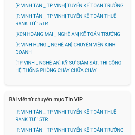
[P. VINH TÂN _ TP VINH] TUYỂN KẾ TOÁN TRƯỞNG
[P. VINH TÂN _ TP VINH] TUYỂN KẾ TOÁN THUẾ
RANK TỪ 15TR
️[KCN HOÀNG MAI _ NGHỆ AN] KẾ TOÁN TRƯỞNG
️[P. VINH HƯNG _ NGHỆ AN] CHUYÊN VIÊN KINH
DOANH
[TP VINH _ NGHỆ AN] KỸ SƯ GIÁM SÁT, THI CÔNG
HỆ THỐNG PHÒNG CHÁY CHỮA CHÁY
Bài viết từ chuyên mục Tin VIP
[P. VINH TÂN _ TP VINH] TUYỂN KẾ TOÁN THUẾ
RANK TỪ 15TR
[P. VINH TÂN _ TP VINH] TUYỂN KẾ TOÁN TRƯỞNG