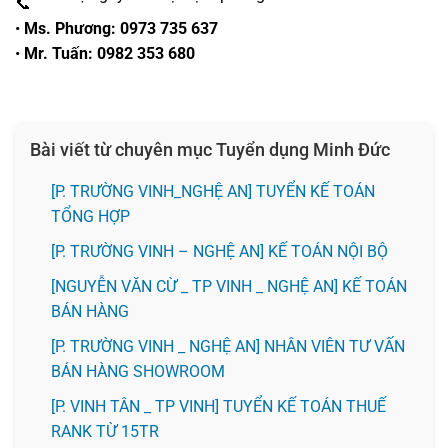
•
Ms. Phương: 0973 735 637
•
Mr. Tuấn: 0982 353 680
Bài viết từ chuyên mục Tuyển dụng Minh Đức
[P. TRƯỜNG VINH_NGHỆ AN] TUYỂN KẾ TOÁN
TỔNG HỢP
[P. TRƯỜNG VINH – NGHỆ AN] KẾ TOÁN NỘI BỘ
[NGUYỄN VĂN CỪ _ TP VINH _ NGHỆ AN] KẾ TOÁN
BÁN HÀNG
[P. TRƯỜNG VINH _ NGHỆ AN] NHÂN VIÊN TƯ VẤN
BÁN HÀNG SHOWROOM
[P. VINH TÂN _ TP VINH] TUYỂN KẾ TOÁN THUẾ
RANK TỪ 15TR