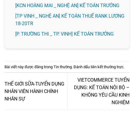
️[KCN HOÀNG MAI _ NGHỆ AN] KẾ TOÁN TRƯỞNG
[TP VINH _ NGHỆ AN] KẾ TOÁN THUẾ RANK LƯƠNG
18-20TR
️[P. TRƯỜNG THI _ TP. VINH] KẾ TOÁN TRƯỞNG
Bài viết này được đăng trong
Tin thường
. Đánh dấu
liên kết thường trực
.
VIETCOMMERCE TUYỂN
THẾ GIỚI SỮA-TUYỂN DỤNG
DỤNG: KẾ TOÁN NỘI BỘ –
NHÂN VIÊN HÀNH CHÍNH
KHÔNG YÊU CẦU KINH
NHÂN SỰ
NGHIỆM