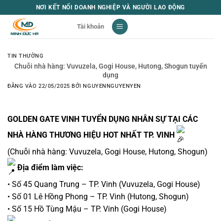
Bỏ
NƠI KẾT NỐI DOANH NGHIỆP VÀ NGƯỜI LAO ĐỘNG
qua
Tài khoản
nội
dung
TIN THƯỜNG
Chuỗi nhà hàng: Vuvuzela, Gogi House, Hutong, Shogun tuyển
dụng
ĐĂNG VÀO
22/05/2025
BỞI
NGUYENNGUYENYEN
GOLDEN GATE VINH TUYỂN DỤNG NHÂN SỰ TẠI CÁC
NHÀ HÀNG THƯƠNG HIỆU HOT NHẤT TP. VINH
(Chuỗi nhà hàng: Vuvuzela, Gogi House, Hutong, Shogun)
Địa điểm làm việc:
• Số 45 Quang Trung – TP. Vinh (Vuvuzela, Gogi House)
• Số 01 Lê Hồng Phong – TP. Vinh (Hutong, Shogun)
• Số 15 Hồ Tùng Mậu – TP. Vinh (Gogi House)