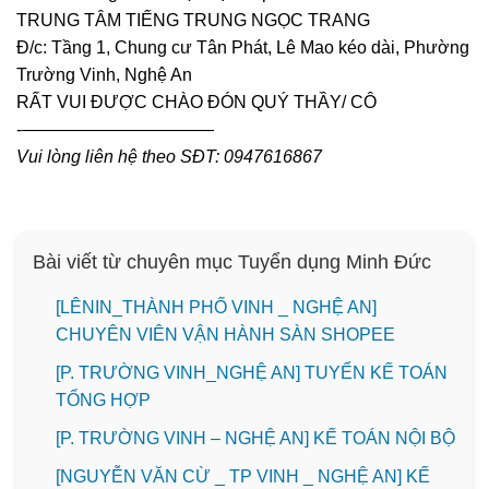
TRUNG TÂM TIẾNG TRUNG NGỌC TRANG
Đ/c: Tầng 1, Chung cư Tân Phát, Lê Mao kéo dài, Phường
Trường Vinh, Nghệ An
RẤT VUI ĐƯỢC CHÀO ĐÓN QUÝ THẦY/ CÔ
‐———————————
Vui lòng liên hệ theo SĐT: 0947616867
Bài viết từ chuyên mục Tuyển dụng Minh Đức
️[LÊNIN_THÀNH PHỐ VINH _ NGHỆ AN]
CHUYÊN VIÊN VẬN HÀNH SÀN SHOPEE
[P. TRƯỜNG VINH_NGHỆ AN] TUYỂN KẾ TOÁN
TỔNG HỢP
[P. TRƯỜNG VINH – NGHỆ AN] KẾ TOÁN NỘI BỘ
[NGUYỄN VĂN CỪ _ TP VINH _ NGHỆ AN] KẾ