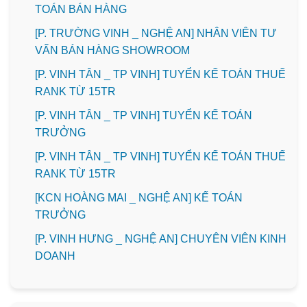
TOÁN BÁN HÀNG
[P. TRƯỜNG VINH _ NGHỆ AN] NHÂN VIÊN TƯ
VẤN BÁN HÀNG SHOWROOM
[P. VINH TÂN _ TP VINH] TUYỂN KẾ TOÁN THUẾ
RANK TỪ 15TR
[P. VINH TÂN _ TP VINH] TUYỂN KẾ TOÁN
TRƯỞNG
[P. VINH TÂN _ TP VINH] TUYỂN KẾ TOÁN THUẾ
RANK TỪ 15TR
️[KCN HOÀNG MAI _ NGHỆ AN] KẾ TOÁN
TRƯỞNG
️[P. VINH HƯNG _ NGHỆ AN] CHUYÊN VIÊN KINH
DOANH