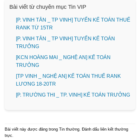
Bài viết từ chuyên mục Tin VIP
[P. VINH TÂN _ TP VINH] TUYỂN KẾ TOÁN THUẾ
RANK TỪ 15TR
[P. VINH TÂN _ TP VINH] TUYỂN KẾ TOÁN
TRƯỞNG
️[KCN HOÀNG MAI _ NGHỆ AN] KẾ TOÁN
TRƯỞNG
[TP VINH _ NGHỆ AN] KẾ TOÁN THUẾ RANK
LƯƠNG 18-20TR
️[P. TRƯỜNG THI _ TP. VINH] KẾ TOÁN TRƯỞNG
Bài viết này được đăng trong
Tin thường
. Đánh dấu
liên kết thường
trực
.