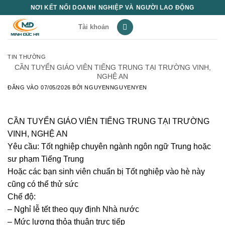
Bỏ
NƠI KẾT NỐI DOANH NGHIỆP VÀ NGƯỜI LAO ĐỘNG
qua
Tài khoản
nội
dung
TIN THƯỜNG
CẦN TUYỂN GIÁO VIÊN TIẾNG TRUNG TẠI TRƯỜNG VINH,
NGHỆ AN
ĐĂNG VÀO
07/05/2026
BỞI
NGUYENNGUYENYEN
CẦN TUYỂN GIÁO VIÊN TIẾNG TRUNG TẠI TRƯỜNG
VINH, NGHỆ AN
Yêu cầu: Tốt nghiệp chuyên ngành ngôn ngữ Trung hoặc
sư phạm Tiếng Trung
Hoặc các bạn sinh viên chuẩn bị Tốt nghiệp vào hè này
cũng có thể thử sức
Chế độ:
– Nghỉ lễ tết theo quy định Nhà nước
– Mức lương thỏa thuận trực tiếp