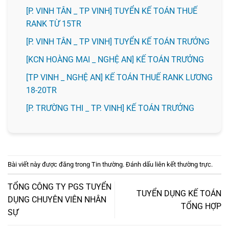
[P. VINH TÂN _ TP VINH] TUYỂN KẾ TOÁN THUẾ
RANK TỪ 15TR
[P. VINH TÂN _ TP VINH] TUYỂN KẾ TOÁN TRƯỞNG
️[KCN HOÀNG MAI _ NGHỆ AN] KẾ TOÁN TRƯỞNG
[TP VINH _ NGHỆ AN] KẾ TOÁN THUẾ RANK LƯƠNG
18-20TR
️[P. TRƯỜNG THI _ TP. VINH] KẾ TOÁN TRƯỞNG
Bài viết này được đăng trong
Tin thường
. Đánh dấu
liên kết thường trực
.
TỔNG CÔNG TY PGS TUYỂN
TUYỂN DỤNG KẾ TOÁN
DỤNG CHUYÊN VIÊN NHÂN
TỔNG HỢP
SỰ