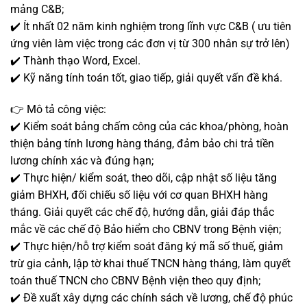
mảng C&B;
✔️ Ít nhất 02 năm kinh nghiệm trong lĩnh vực C&B ( ưu tiên
ứng viên làm việc trong các đơn vị từ 300 nhân sự trở lên)
✔️ Thành thạo Word, Excel.
✔️ Kỹ năng tính toán tốt, giao tiếp, giải quyết vấn đề khá.
👉 Mô tả công việc:
✔️ Kiểm soát bảng chấm công của các khoa/phòng, hoàn
thiện bảng tính lương hàng tháng, đảm bảo chi trả tiền
lương chính xác và đúng hạn;
✔️ Thực hiện/ kiểm soát, theo dõi, cập nhật số liệu tăng
giảm BHXH, đối chiếu số liệu với cơ quan BHXH hàng
tháng. Giải quyết các chế độ, hướng dẫn, giải đáp thắc
mắc về các chế độ Bảo hiểm cho CBNV trong Bệnh viện;
✔️ Thực hiện/hỗ trợ kiểm soát đăng ký mã số thuế, giảm
trừ gia cảnh, lập tờ khai thuế TNCN hàng tháng, làm quyết
toán thuế TNCN cho CBNV Bệnh viện theo quy định;
✔️ Đề xuất xây dựng các chính sách về lương, chế độ phúc