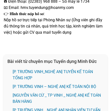
☎️ Điện thoại: (02383) 968 888 – Số máy lẻ 1734
📧 Email: hmv.tuyendung@hoanmy.com
👉 𝐇𝐢̀𝐧𝐡 𝐭𝐡𝐮̛́𝐜 𝐧𝐨̣̂𝐩 𝐡𝐨̂̀ 𝐬𝐨̛:
Nộp hồ sơ trực tiếp tại Phòng Nhân sự (Ứng viên ghi đầy
đủ thông tin cá nhân, quá trình học tập, kinh nghiệm làm
việc) hoặc gửi CV qua mail tuyển dụng
Bài viết từ chuyên mục Tuyển dụng Minh Đức
[P. TRƯỜNG VINH_NGHỆ AN] TUYỂN KẾ TOÁN
TỔNG HỢP
[P. TRƯỜNG VINH – NGHỆ AN] KẾ TOÁN NỘI BỘ
[NGUYỄN VĂN CỪ _ TP VINH _ NGHỆ AN] KẾ TOÁN
BÁN HÀNG
[P. TRƯỜNG VINH _ NGHỆ AN] NHÂN VIÊN TƯ VẤN