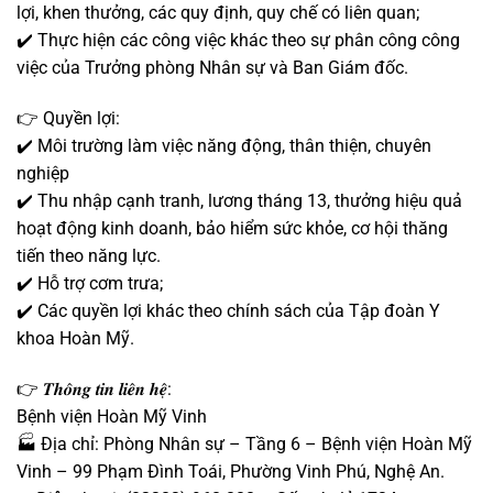
lợi, khen thưởng, các quy định, quy chế có liên quan;
✔️ Thực hiện các công việc khác theo sự phân công công
việc của Trưởng phòng Nhân sự và Ban Giám đốc.
👉 Quyền lợi:
✔️ Môi trường làm việc năng động, thân thiện, chuyên
nghiệp
✔️ Thu nhập cạnh tranh, lương tháng 13, thưởng hiệu quả
hoạt động kinh doanh, bảo hiểm sức khỏe, cơ hội thăng
tiến theo năng lực.
✔️ Hỗ trợ cơm trưa;
✔️ Các quyền lợi khác theo chính sách của Tập đoàn Y
khoa Hoàn Mỹ.
👉 𝑻𝒉𝒐̂𝒏𝒈 𝒕𝒊𝒏 𝒍𝒊𝒆̂𝒏 𝒉𝒆̣̂:
Bệnh viện Hoàn Mỹ Vinh
🏭 Địa chỉ: Phòng Nhân sự – Tầng 6 – Bệnh viện Hoàn Mỹ
Vinh – 99 Phạm Đình Toái, Phường Vinh Phú, Nghệ An.