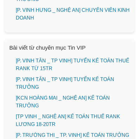
️[P. VINH HƯNG _ NGHỆ AN] CHUYÊN VIÊN KINH
DOANH
Bài viết từ chuyên mục Tin VIP
[P. VINH TÂN _ TP VINH] TUYỂN KẾ TOÁN THUẾ
RANK TỪ 15TR
[P. VINH TÂN _ TP VINH] TUYỂN KẾ TOÁN
TRƯỞNG
️[KCN HOÀNG MAI _ NGHỆ AN] KẾ TOÁN
TRƯỞNG
[TP VINH _ NGHỆ AN] KẾ TOÁN THUẾ RANK
LƯƠNG 18-20TR
️[P. TRƯỜNG THI _ TP. VINH] KẾ TOÁN TRƯỞNG