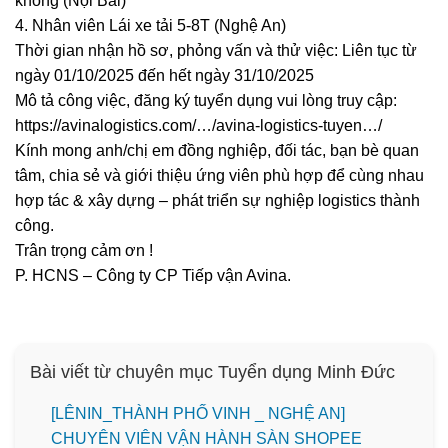
không (Nội Bài)
4. Nhân viên Lái xe tải 5-8T (Nghệ An)
Thời gian nhận hồ sơ, phỏng vấn và thử việc: Liên tục từ
ngày 01/10/2025 đến hết ngày 31/10/2025
Mô tả công việc, đăng ký tuyển dụng vui lòng truy cập:
https://avinalogistics.com/…/avina-logistics-tuyen…/
Kính mong anh/chị em đồng nghiệp, đối tác, bạn bè quan
tâm, chia sẻ và giới thiệu ứng viên phù hợp để cùng nhau
hợp tác & xây dựng – phát triển sự nghiệp logistics thành
công.
Trân trọng cảm ơn !
P. HCNS – Công ty CP Tiếp vận Avina.
Bài viết từ chuyên mục Tuyển dụng Minh Đức
️[LÊNIN_THÀNH PHỐ VINH _ NGHỆ AN]
CHUYÊN VIÊN VẬN HÀNH SÀN SHOPEE