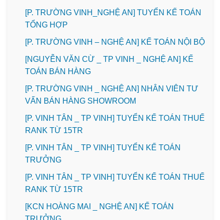
[P. TRƯỜNG VINH_NGHỆ AN] TUYỂN KẾ TOÁN
TỔNG HỢP
[P. TRƯỜNG VINH – NGHỆ AN] KẾ TOÁN NỘI BỘ
[NGUYỄN VĂN CỪ _ TP VINH _ NGHỆ AN] KẾ
TOÁN BÁN HÀNG
[P. TRƯỜNG VINH _ NGHỆ AN] NHÂN VIÊN TƯ
VẤN BÁN HÀNG SHOWROOM
[P. VINH TÂN _ TP VINH] TUYỂN KẾ TOÁN THUẾ
RANK TỪ 15TR
[P. VINH TÂN _ TP VINH] TUYỂN KẾ TOÁN
TRƯỞNG
[P. VINH TÂN _ TP VINH] TUYỂN KẾ TOÁN THUẾ
RANK TỪ 15TR
️[KCN HOÀNG MAI _ NGHỆ AN] KẾ TOÁN
TRƯỞNG