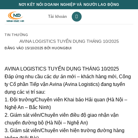
Bỏ
NƠI KẾT NỐI DOANH NGHIỆP VÀ NGƯỜI LAO ĐỘNG
qua
Tài khoản
nội
dung
TIN THƯỜNG
AVINA LOGISTICS TUYỂN DỤNG THÁNG 10/2025
ĐĂNG VÀO
15/10/2025
BỞI
HUONGBUI
AVINA LOGISTICS TUYỂN DỤNG THÁNG 10/2025
Đáp ứng nhu cầu các dự án mới – khách hàng mới, Công
ty Cổ phần Tiếp vận Avina (Avina Logistics) đang tuyển
dụng các vị trí sau:
1. Đội trưởng/Chuyên viên Khai báo Hải quan (Hà Nội –
Nghệ An – Bắc Ninh)
2. Giám sát viên/Chuyên viên điều độ giao nhận vận
chuyển đường bộ (Hà Nội – Nghệ An)
3. Giám sát viên/Chuyên viên hiện trường đường hàng