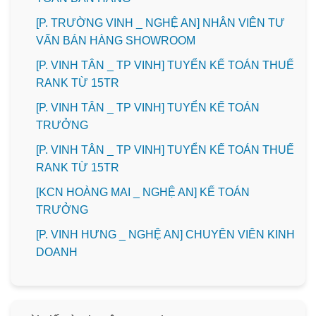
[P. TRƯỜNG VINH _ NGHỆ AN] NHÂN VIÊN TƯ
VẤN BÁN HÀNG SHOWROOM
[P. VINH TÂN _ TP VINH] TUYỂN KẾ TOÁN THUẾ
RANK TỪ 15TR
[P. VINH TÂN _ TP VINH] TUYỂN KẾ TOÁN
TRƯỞNG
[P. VINH TÂN _ TP VINH] TUYỂN KẾ TOÁN THUẾ
RANK TỪ 15TR
️[KCN HOÀNG MAI _ NGHỆ AN] KẾ TOÁN
TRƯỞNG
️[P. VINH HƯNG _ NGHỆ AN] CHUYÊN VIÊN KINH
DOANH