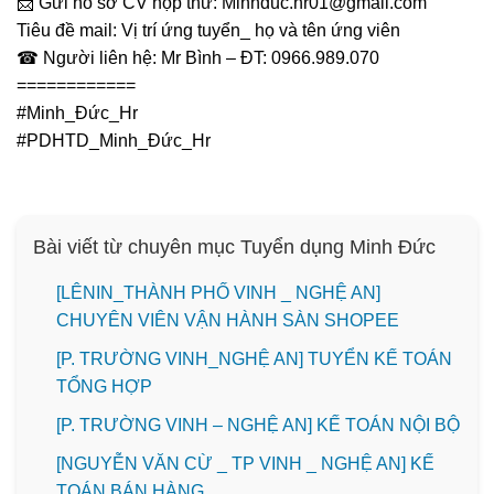
📩
Gửi hồ sơ CV hộp thư: Minhduc.hr01@gmail.com
Tiêu đề mail: Vị trí ứng tuyển_ họ và tên ứng viên
☎
Người liên hệ: Mr Bình – ĐT: 0966.989.070
============
#Minh_Đức_Hr
#PDHTD_Minh_Đức_Hr
Bài viết từ chuyên mục Tuyển dụng Minh Đức
️[LÊNIN_THÀNH PHỐ VINH _ NGHỆ AN]
CHUYÊN VIÊN VẬN HÀNH SÀN SHOPEE
[P. TRƯỜNG VINH_NGHỆ AN] TUYỂN KẾ TOÁN
TỔNG HỢP
[P. TRƯỜNG VINH – NGHỆ AN] KẾ TOÁN NỘI BỘ
[NGUYỄN VĂN CỪ _ TP VINH _ NGHỆ AN] KẾ
TOÁN BÁN HÀNG