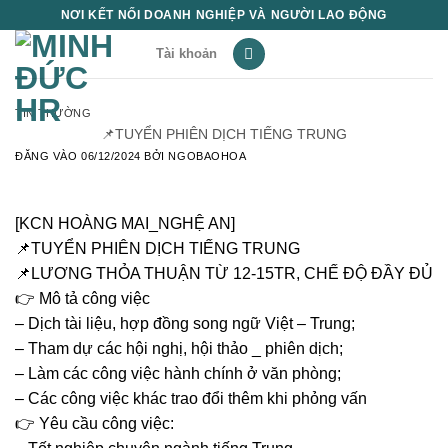
Bỏ
NƠI KẾT NỐI DOANH NGHIỆP VÀ NGƯỜI LAO ĐỘNG
qua
Tài khoản
nội
dung
TIN THƯỜNG
📌TUYỂN PHIÊN DỊCH TIẾNG TRUNG
ĐĂNG VÀO
06/12/2024
BỞI
NGOBAOHOA
[KCN HOÀNG MAI_NGHỆ AN]
📌TUYỂN PHIÊN DỊCH TIẾNG TRUNG
📌LƯƠNG THỎA THUẬN TỪ 12-15TR, CHẾ ĐỘ ĐẦY ĐỦ
👉
Mô tả công việc
– Dịch tài liệu, hợp đồng song ngữ Việt – Trung;
– Tham dự các hội nghị, hội thảo _ phiên dịch;
– Làm các công việc hành chính ở văn phòng;
– Các công việc khác trao đổi thêm khi phỏng vấn
👉
Yêu cầu công việc: