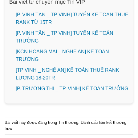
Bài viết từ chuyên mục Tin VIP
[P. VINH TÂN _ TP VINH] TUYỂN KẾ TOÁN THUẾ
RANK TỪ 15TR
[P. VINH TÂN _ TP VINH] TUYỂN KẾ TOÁN
TRƯỞNG
️[KCN HOÀNG MAI _ NGHỆ AN] KẾ TOÁN
TRƯỞNG
[TP VINH _ NGHỆ AN] KẾ TOÁN THUẾ RANK
LƯƠNG 18-20TR
️[P. TRƯỜNG THI _ TP. VINH] KẾ TOÁN TRƯỞNG
Bài viết này được đăng trong
Tin thường
. Đánh dấu
liên kết thường
trực
.