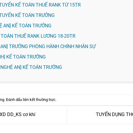
H] TUYỂN KẾ TOÁN THUẾ RANK TỪ 15TR
H] TUYỂN KẾ TOÁN TRƯỞNG
HỆ AN] KẾ TOÁN TRƯỞNG
KẾ TOÁN THUẾ RANK LƯƠNG 18-20TR
Ệ AN] TRƯỞNG PHÒNG HÀNH CHÍNH NHÂN SỰ
VINH] KẾ TOÁN TRƯỞNG
 NGHỆ AN] KẾ TOÁN TRƯỞNG
ờng
. Đánh dấu
liên kết thường trực
.
 XD DD_KS cơ khí
TUYỂN DỤNG TH