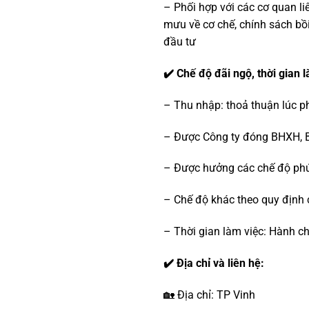
– Phối hợp với các cơ quan li
mưu về cơ chế, chính sách bồi
đầu tư
✔️ Chế độ đãi ngộ, thời gian l
– Thu nhập: thoả thuận lúc 
– Được Công ty đóng BHXH, B
– Được hưởng các chế độ phúc
– Chế độ khác theo quy định 
– Thời gian làm việc: Hành c
✔️ Địa chỉ và liên hệ:
🏡 Địa chỉ: TP Vinh