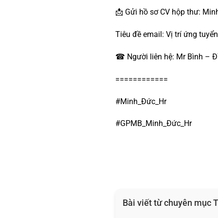
📩 Gửi hồ sơ CV hộp thư: Mi
Tiêu đề email: Vị trí ứng tuyể
☎ Người liên hệ: Mr Bình – 
============
#Minh_Đức_Hr
#GPMB_Minh_Đức_Hr
Bài viết từ chuyên mục