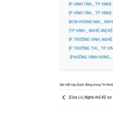
[P. VINH TÂN _ TP VIN
[P. VINH TÂN _ TP VIN
️[KCN HOÀNG MAI _ NG
[TP VINH _ NGHỆ AN] 
[P. TRƯỜNG VINH_NGH
️[P. TRƯỜNG THI _ TP. 
[PHƯỜNG VINH HƯNG _
Bài viết này được đăng trong
Tin thư
[Cửa Lò_Nghệ An] Kỹ sư