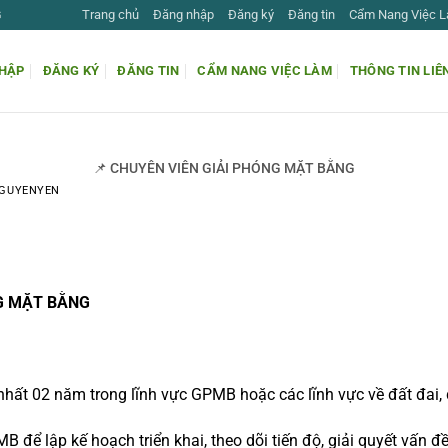
Trang chủ
Đăng nhập
Đăng ký
Đăng tin
Cẩm Nang Việc 
G
HẬP
ĐĂNG KÝ
ĐĂNG TIN
CẨM NANG VIỆC LÀM
THÔNG TIN LIÊ
📌 CHUYÊN VIÊN GIẢI PHÓNG MẶT BẰNG
GUYENYEN
NG MẶT BẰNG
hất 02 năm trong lĩnh vực GPMB hoặc các lĩnh vực về đất đai, đ
MB để lập kế hoạch triển khai, theo dõi tiến độ, giải quyết vấn đ