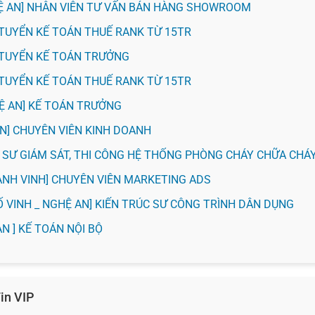
HỆ AN] NHÂN VIÊN TƯ VẤN BÁN HÀNG SHOWROOM
H] TUYỂN KẾ TOÁN THUẾ RANK TỪ 15TR
H] TUYỂN KẾ TOÁN TRƯỞNG
H] TUYỂN KẾ TOÁN THUẾ RANK TỪ 15TR
HỆ AN] KẾ TOÁN TRƯỞNG
 AN] CHUYÊN VIÊN KINH DOANH
KỸ SƯ GIÁM SÁT, THI CÔNG HỆ THỐNG PHÒNG CHÁY CHỮA CHÁ
ÀNH VINH] CHUYÊN VIÊN MARKETING ADS
Ố VINH _ NGHỆ AN] KIẾN TRÚC SƯ CÔNG TRÌNH DÂN DỤNG
AN ] KẾ TOÁN NỘI BỘ
in VIP