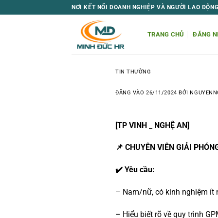
Bỏ
NƠI KẾT NỐI DOANH NGHIỆP VÀ NGƯỜI LAO ĐỘN
qua
nội
TRANG CHỦ
ĐĂNG N
dung
TIN THƯỜNG
ĐĂNG VÀO
26/11/2024
BỞI
NGUYENN
[TP VINH _ NGHỆ AN]
📌 CHUYÊN VIÊN GIẢI PHÓ
✔️ Yêu cầu:
– Nam/nữ, có kinh nghiệm ít n
– Hiểu biết rõ về quy trình GP