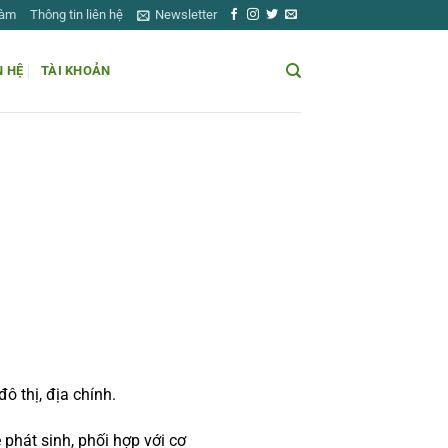
Làm
Thông tin liên hệ
Newsletter
N HỆ
TÀI KHOẢN
ô thị, địa chính.
ề phát sinh, phối hợp với cơ