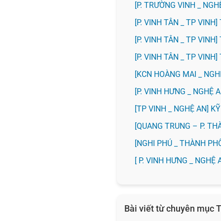
[P. TRƯỜNG VINH _ NG
[P. VINH TÂN _ TP VIN
[P. VINH TÂN _ TP VIN
[P. VINH TÂN _ TP VIN
️[KCN HOÀNG MAI _ NG
️[P. VINH HƯNG _ NGHỆ
[TP VINH _ NGHỆ AN] 
[QUANG TRUNG – P. TH
[NGHI PHÚ _ THÀNH PH
[ P. VINH HƯNG _ NGHỆ 
Bài viết từ chuyên mục T