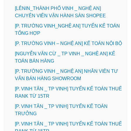
️[LÊNIN_THÀNH PHỐ VINH _ NGHỆ AN]
CHUYÊN VIÊN VẬN HÀNH SÀN SHOPEE
[P. TRƯỜNG VINH_NGHỆ AN] TUYỂN KẾ TOÁN
TỔNG HỢP
[P. TRƯỜNG VINH – NGHỆ AN] KẾ TOÁN NỘI BỘ
[NGUYỄN VĂN CỪ _ TP VINH _ NGHỆ AN] KẾ
TOÁN BÁN HÀNG
[P. TRƯỜNG VINH _ NGHỆ AN] NHÂN VIÊN TƯ
VẤN BÁN HÀNG SHOWROOM
[P. VINH TÂN _ TP VINH] TUYỂN KẾ TOÁN THUẾ
RANK TỪ 15TR
[P. VINH TÂN _ TP VINH] TUYỂN KẾ TOÁN
TRƯỞNG
[P. VINH TÂN _ TP VINH] TUYỂN KẾ TOÁN THUẾ