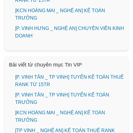
RANK TỪ 15TR
️[KCN HOÀNG MAI _ NGHỆ AN] KẾ TOÁN
TRƯỞNG
️[P. VINH HƯNG _ NGHỆ AN] CHUYÊN VIÊN KINH
DOANH
Bài viết từ chuyên mục Tin VIP
[P. VINH TÂN _ TP VINH] TUYỂN KẾ TOÁN THUẾ
RANK TỪ 15TR
[P. VINH TÂN _ TP VINH] TUYỂN KẾ TOÁN
TRƯỞNG
️[KCN HOÀNG MAI _ NGHỆ AN] KẾ TOÁN
TRƯỞNG
[TP VINH _ NGHỆ AN] KẾ TOÁN THUẾ RANK