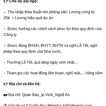
👉
Chế độ đãi ngộ:
–
Thu nhập thỏa thuận khi phỏng vấn: Lương cứng từ
25tr + Lương hiệu quả dự án
– Được hưởng các chính sách phúc lợi theo quy định của
Công ty
– Được đóng BHXH, BHYT, BHTN và nghỉ Lễ Tết, nghỉ
phép theo quy định của Nhà nước.
– Thưởng Lễ Tết, quà tặng ngày sinh nhật…
– Tham gia các hoạt động liên hoan, nghỉ mát,….hàng năm
👉 Địa chỉ và liên hệ:
🏡
Địa chỉ: Quán Bàu_tp Vinh_Nghệ An
📩
Gửi hồ sơ CV hộp thư: Minhduc.hr01@gmail.com