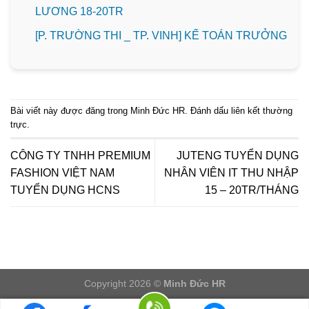
LƯƠNG 18-20TR
️[P. TRƯỜNG THI _ TP. VINH] KẾ TOÁN TRƯỞNG
Bài viết này được đăng trong
Minh Đức HR
. Đánh dấu
liên kết thường
trực
.
CÔNG TY TNHH PREMIUM
JUTENG TUYỂN DỤNG
FASHION VIỆT NAM
NHÂN VIÊN IT THU NHẬP
TUYỂN DỤNG HCNS
15 – 20TR/THÁNG
Copyright 2026 ©
Minh Đức HR