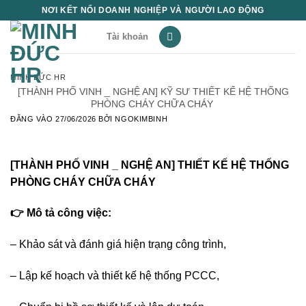
Bỏ
NƠI KẾT NỐI DOANH NGHIỆP VÀ NGƯỜI LAO ĐỘNG
qua
Tài khoản
nội
dung
MINH ĐỨC HR
️[THÀNH PHỐ VINH _ NGHỆ AN] KỸ SƯ THIẾT KẾ HỆ THỐNG
PHÒNG CHÁY CHỮA CHÁY
ĐĂNG VÀO
27/06/2026
BỞI
NGOKIMBINH
️[THÀNH PHỐ VINH _ NGHỆ AN] THIẾT KẾ HỆ THỐNG
PHÒNG CHÁY CHỮA CHÁY
👉 Mô tả công việc:
– Khảo sát và đánh giá hiện trạng công trình,
– Lập kế hoạch và thiết kế hệ thống PCCC,