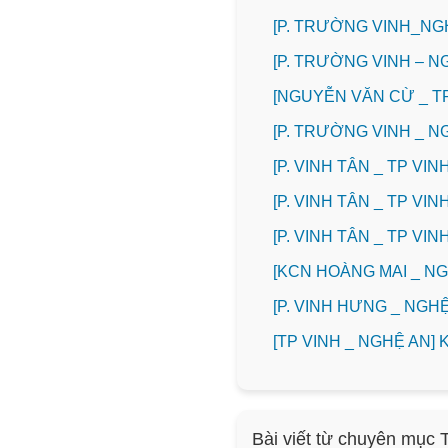
[P. TRƯỜNG VINH_NG
[P. TRƯỜNG VINH – N
[NGUYỄN VĂN CỪ _ T
[P. TRƯỜNG VINH _ 
[P. VINH TÂN _ TP V
[P. VINH TÂN _ TP V
[P. VINH TÂN _ TP V
️[KCN HOÀNG MAI _ 
️[P. VINH HƯNG _ NG
[TP VINH _ NGHỆ AN
Bài viết từ chuyên mục 