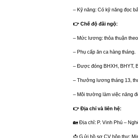
– Kỹ năng: Có kỹ năng đọc bản 
👉 Chế độ đãi ngộ:
– Mức lương: thỏa thuận theo
– Phụ cấp ăn ca hàng tháng.
– Được đóng BHXH, BHYT, B
– Thưởng lương tháng 13, thư
– Môi trường làm việc năng độ
👉 Địa chỉ và liên hệ:
🏡
Địa chỉ: P. Vinh Phú – Ngh
📩 G ửi hồ sơ CV hộp thư: M