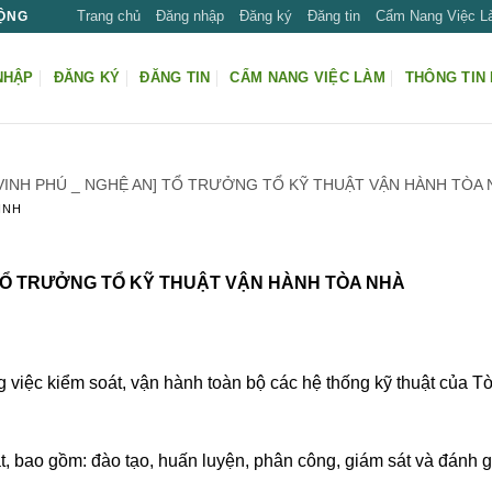
Trang chủ
Đăng nhập
Đăng ký
Đăng tin
Cẩm Nang Việc 
ĐỘNG
NHẬP
ĐĂNG KÝ
ĐĂNG TIN
CẨM NANG VIỆC LÀM
THÔNG TIN 
. VINH PHÚ _ NGHỆ AN] TỔ TRƯỞNG TỔ KỸ THUẬT VẬN HÀNH TÒA
INH
N] TỔ TRƯỞNG TỔ KỸ THUẬT VẬN HÀNH TÒA NHÀ
g việc kiểm soát, vận hành toàn bộ các hệ thống kỹ thuật của 
, bao gồm: đào tạo, huấn luyện, phân công, giám sát và đánh g