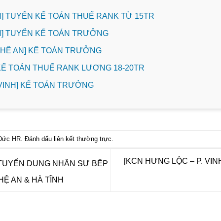
INH] TUYỂN KẾ TOÁN THUẾ RANK TỪ 15TR
INH] TUYỂN KẾ TOÁN TRƯỞNG
NGHỆ AN] KẾ TOÁN TRƯỞNG
 KẾ TOÁN THUẾ RANK LƯƠNG 18-20TR
. VINH] KẾ TOÁN TRƯỞNG
Đức HR
. Đánh dấu
liên kết thường trực
.
[KCN HƯNG LỘC – P. VI
TUYỂN DỤNG NHÂN SỰ BẾP
HỆ AN & HÀ TĨNH