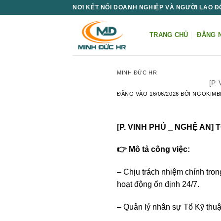
Bỏ
NƠI KẾT NỐI DOANH NGHIỆP VÀ NGƯỜI LAO 
qua
nội
TRANG CHỦ
ĐĂNG 
dung
MINH ĐỨC HR
️[P
ĐĂNG VÀO
16/06/2026
BỞI
NGOKIMB
️[P. VINH PHÚ _ NGHỆ A
👉 Mô tả công việc:
– Chịu trách nhiệm chính tron
hoạt động ổn định 24/7.
– Quản lý nhân sự Tổ Kỹ thuật