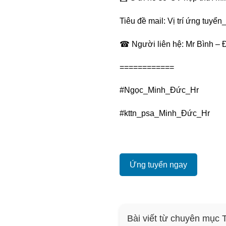
Tiêu đề mail: Vị trí ứng tuyển
☎ Người liên hệ: Mr Bình – 
============
#Ngọc_Minh_Đức_Hr
#kttn_psa_Minh_Đức_Hr
Ứng tuyển ngay
Bài viết từ chuyên mục