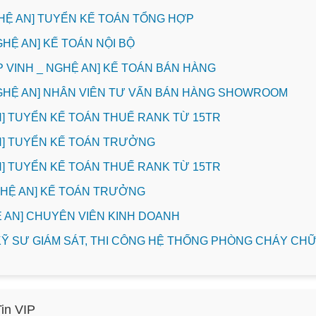
HỆ AN] TUYỂN KẾ TOÁN TỔNG HỢP
GHỆ AN] KẾ TOÁN NỘI BỘ
P VINH _ NGHỆ AN] KẾ TOÁN BÁN HÀNG
NGHỆ AN] NHÂN VIÊN TƯ VẤN BÁN HÀNG SHOWROOM
INH] TUYỂN KẾ TOÁN THUẾ RANK TỪ 15TR
INH] TUYỂN KẾ TOÁN TRƯỞNG
INH] TUYỂN KẾ TOÁN THUẾ RANK TỪ 15TR
NGHỆ AN] KẾ TOÁN TRƯỞNG
HỆ AN] CHUYÊN VIÊN KINH DOANH
] KỸ SƯ GIÁM SÁT, THI CÔNG HỆ THỐNG PHÒNG CHÁY C
Tin VIP