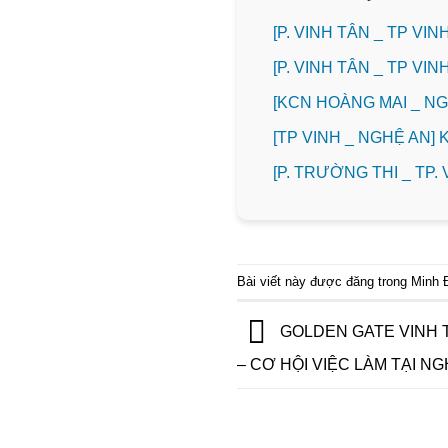
[P. VINH TÂN _ TP V
[P. VINH TÂN _ TP V
️[KCN HOÀNG MAI _ 
[TP VINH _ NGHỆ AN]
️[P. TRƯỜNG THI _ TP
Bài viết này được đăng trong
Minh 
GOLDEN GATE VINH 
– CƠ HỘI VIỆC LÀM TẠI NG