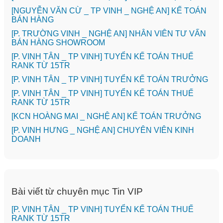
[NGUYỄN VĂN CỪ _ TP VINH _ NGHỆ AN] KẾ TOÁN
BÁN HÀNG
[P. TRƯỜNG VINH _ NGHỆ AN] NHÂN VIÊN TƯ VẤN
BÁN HÀNG SHOWROOM
[P. VINH TÂN _ TP VINH] TUYỂN KẾ TOÁN THUẾ
RANK TỪ 15TR
[P. VINH TÂN _ TP VINH] TUYỂN KẾ TOÁN TRƯỞNG
[P. VINH TÂN _ TP VINH] TUYỂN KẾ TOÁN THUẾ
RANK TỪ 15TR
️[KCN HOÀNG MAI _ NGHỆ AN] KẾ TOÁN TRƯỞNG
️[P. VINH HƯNG _ NGHỆ AN] CHUYÊN VIÊN KINH
DOANH
Bài viết từ chuyên mục Tin VIP
[P. VINH TÂN _ TP VINH] TUYỂN KẾ TOÁN THUẾ
RANK TỪ 15TR