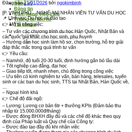
Đăng vào
21/01/2026
bởi
ngokimbinh
Đăng ký
Đăng tin
️[P. VINH PHÚ _ NGHỆ AN] NHÂN VIÊN TƯ VẤN DU HỌC
Cẩm Nang Việc Làm
📌
Lĩnh vực Du học và đào tạo
Thông tin liên hệ
👉
Mô tả công việc:
Tài khoản
– Tư vấn các chương trình du học Hàn Quốc, Nhật Bản và
các quốc gia khác cho học sinh, phụ huynh
– Hướng dẫn học sinh làm hồ sơ, chọn trường, hỗ trợ giải
đáp thắc mắc trong quá trình tư vấn
👉
Yêu cầu:
– Nam/nữ, độ tuổi 20-30 tuổi, định hướng gắn bó lâu dài
– Tốt nghiệp cao đẳng, đại học
– Giao tiếp tốt, nhanh nhẹn, chủ động trong công việc
– Ưu tiên có kinh nghiệm tư vấn, bán hàng, telesales, tuyển
sinh or các bạn du học sinh, TTS tại Nhật Bản, Hàn Quốc về,
…
– Ngoại hình khá
👉
Chế độ đãi ngộ:
– Lương: Lương cơ bản 6tr + thưởng KPIs (Đảm bảo thu
nhập từ 15.000.000đ/tháng)
– Được đóng BHXH đầy đủ và các chế độ khác theo quy
định của Pháp luật và Quy chế của Công ty:
– Được đào tạo đầy đủ khi nhận việc