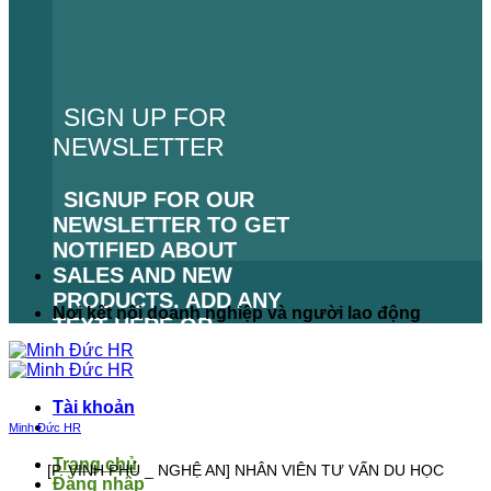
SIGN UP FOR
NEWSLETTER
SIGNUP FOR OUR
NEWSLETTER TO GET
NOTIFIED ABOUT
SALES AND NEW
PRODUCTS. ADD ANY
Nơi kết nối doanh nghiệp và người lao động
TEXT HERE OR
REMOVE IT.
LỖI:
KHÔNG TÌM THẤY
Tài khoản
BIỂU MẪU LIÊN HỆ.
Minh Đức HR
Trang chủ
️[P. VINH PHÚ _ NGHỆ AN] NHÂN VIÊN TƯ VẤN DU HỌC
Đăng nhập