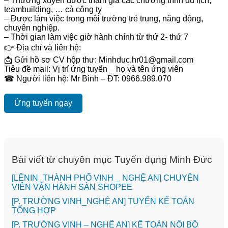
– Thường xuyên được tham gia các chương trình du lịch,
teambuilding, … cả công ty
– Được làm việc trong môi trường trẻ trung, năng động,
chuyên nghiệp.
– Thời gian làm việc giờ hành chính từ thứ 2- thứ 7
👉
Địa chỉ và liên hệ:
📩
Gửi hồ sơ CV hộp thư: Minhduc.hr01@gmail.com
Tiêu đề mail: Vị trí ứng tuyển _ họ và tên ứng viên
☎
Người liên hệ: Mr Bình – ĐT: 0966.989.070
Ứng tuyển ngay
Bài viết từ chuyên mục Tuyển dụng Minh Đức
️[LÊNIN_THÀNH PHỐ VINH _ NGHỆ AN] CHUYÊN
VIÊN VẬN HÀNH SÀN SHOPEE
[P. TRƯỜNG VINH_NGHỆ AN] TUYỂN KẾ TOÁN
TỔNG HỢP
[P. TRƯỜNG VINH – NGHỆ AN] KẾ TOÁN NỘI BỘ