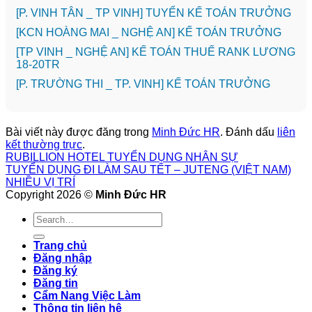
[P. VINH TÂN _ TP VINH] TUYỂN KẾ TOÁN TRƯỞNG
️[KCN HOÀNG MAI _ NGHỆ AN] KẾ TOÁN TRƯỞNG
[TP VINH _ NGHỆ AN] KẾ TOÁN THUẾ RANK LƯƠNG
18-20TR
️[P. TRƯỜNG THI _ TP. VINH] KẾ TOÁN TRƯỞNG
Bài viết này được đăng trong
Minh Đức HR
. Đánh dấu
liên
kết thường trực
.
RUBILLION HOTEL TUYỂN DỤNG NHÂN SỰ
TUYỂN DỤNG ĐI LÀM SAU TẾT – JUTENG (VIỆT NAM)
NHIỀU VỊ TRÍ
Copyright 2026 ©
Minh Đức HR
Trang chủ
Đăng nhập
Đăng ký
Đăng tin
Cẩm Nang Việc Làm
Thông tin liên hệ