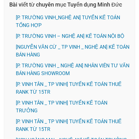
Bài viết từ chuyên mục Tuyển dụng Minh Đức
[P. TRƯỜNG VINH_NGHỆ AN] TUYỂN KẾ TOÁN
TỔNG HỢP
[P. TRƯỜNG VINH – NGHỆ AN] KẾ TOÁN NỘI BỘ
[NGUYỄN VĂN CỪ _ TP VINH _ NGHỆ AN] KẾ TOÁN
BÁN HÀNG
[P. TRƯỜNG VINH _ NGHỆ AN] NHÂN VIÊN TƯ VẤN
BÁN HÀNG SHOWROOM
[P. VINH TÂN _ TP VINH] TUYỂN KẾ TOÁN THUẾ
RANK TỪ 15TR
[P. VINH TÂN _ TP VINH] TUYỂN KẾ TOÁN
TRƯỞNG
[P. VINH TÂN _ TP VINH] TUYỂN KẾ TOÁN THUẾ
RANK TỪ 15TR