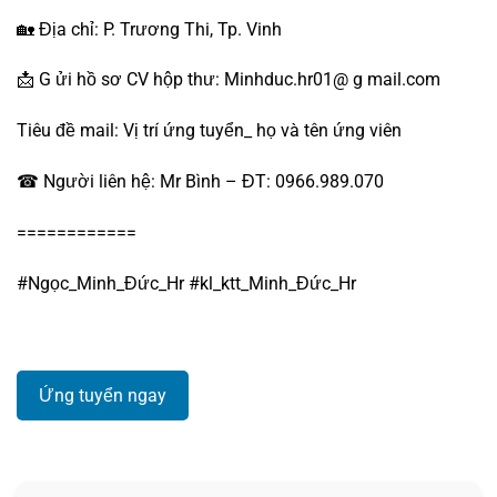
🏡
Địa chỉ: P. Trương Thi, Tp. Vinh
📩 G ửi hồ sơ CV hộp thư: Minhduc.hr01@ g mail.com
Tiêu đề mail: Vị trí ứng tuyển_ họ và tên ứng viên
☎ Người liên hệ: Mr Bình – ĐT: 0966.989.070
============
#Ngọc_Minh_Đức_Hr #kl_ktt_Minh_Đức_Hr
Ứng tuyển ngay