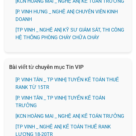
️[KCN HOÀNG MAI _ NGHỆ AN] KẾ TOÁN TRƯỞNG
️[P. VINH HƯNG _ NGHỆ AN] CHUYÊN VIÊN KINH
DOANH
[TP VINH _ NGHỆ AN] KỸ SƯ GIÁM SÁT, THI CÔNG
HỆ THỐNG PHÒNG CHÁY CHỮA CHÁY
Bài viết từ chuyên mục Tin VIP
[P. VINH TÂN _ TP VINH] TUYỂN KẾ TOÁN THUẾ
RANK TỪ 15TR
[P. VINH TÂN _ TP VINH] TUYỂN KẾ TOÁN
TRƯỞNG
️[KCN HOÀNG MAI _ NGHỆ AN] KẾ TOÁN TRƯỞNG
[TP VINH _ NGHỆ AN] KẾ TOÁN THUẾ RANK
LƯƠNG 18-20TR