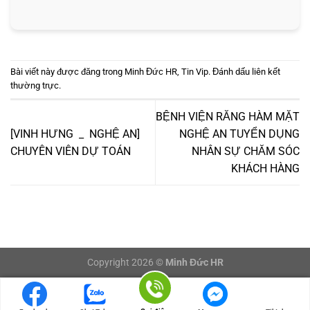
Bài viết này được đăng trong
Minh Đức HR
,
Tin Vip
. Đánh dấu
liên kết
thường trực
.
BỆNH VIỆN RĂNG HÀM MẶT
️[VINH HƯNG _ NGHỆ AN]
NGHỆ AN TUYỂN DỤNG
CHUYÊN VIÊN DỰ TOÁN
NHÂN SỰ CHĂM SÓC
KHÁCH HÀNG
Copyright 2026 ©
Minh Đức HR
LOGIN/LOGOUT